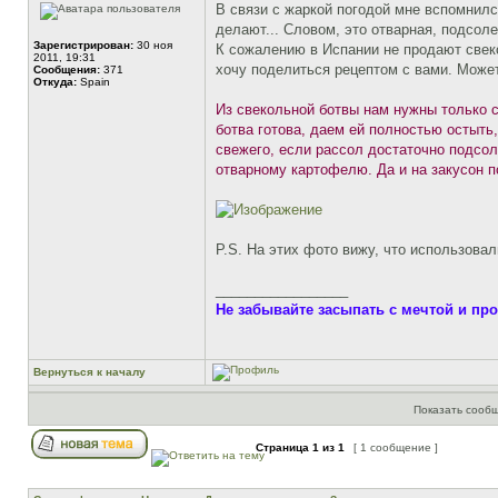
В связи с жаркой погодой мне вспомнилс
делают... Словом, это отварная, подсол
Зарегистрирован:
30 ноя
К сожалению в Испании не продают свеко
2011, 19:31
хочу поделиться рецептом с вами. Может 
Сообщения:
371
Откуда:
Spain
Из свекольной ботвы нам нужны только с
ботва готова, даем ей полностью остыть
свежего, если рассол достаточно подсол
отварному картофелю. Да и на закусон 
P.S. На этих фото вижу, что использова
_________________
Не забывайте засыпать с мечтой и пр
Вернуться к началу
Показать сообщ
Страница
1
из
1
[ 1 сообщение ]