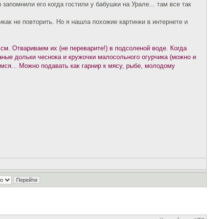
апомнили его когда гостили у бабушки на Урале... там все так
как не повторить. Но я нашла похожие картинки в интернете и
см. Отвариваем их (не переварите!) в подсоленой воде. Когда
аные дольки чеснока и кружочки мaлосольного огурчика (можно и
мся... Можно подавать как гарнир к мясy, рыбе, молодому