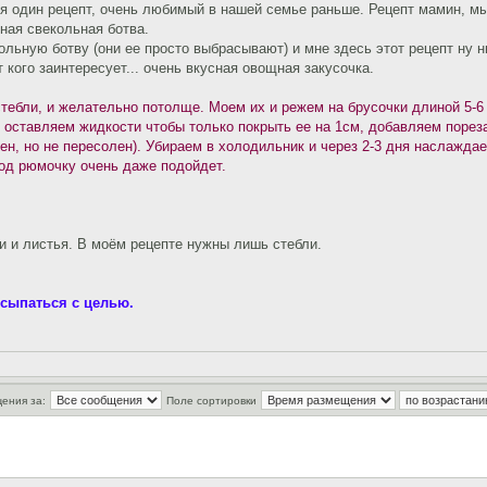
я один рецепт, очень любимый в нашей семье раньше. Рецепт мамин, мы з
еная свекольная ботва.
льную ботву (они ее просто выбрасывают) и мне здесь этот рецепт ну ни
кого заинтересует... очень вкусная овощная закусочка.
тебли, и желательно потолще. Моем их и режем на брусочки длиной 5-6 
, оставляем жидкости чтобы только покрыть ее на 1см, добавляем порез
ен, но не пересолен). Убираем в холодильник и через 2-3 дня наслаждае
под рюмочку очень даже подойдет.
ли и листья. В моём рецепте нужны лишь стебли.
осыпаться с целью.
ения за:
Поле сортировки