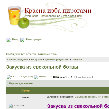
Вход
Регистрация
Сообщения без ответов
|
Активные темы
Список форумов
»
На кухне
»
Делимся рецептами
»
Закуски
Закуска из свекольной ботвы
Страница
1
из
1
[ 1 сообщение ]
Версия для печати
Автор
Заголовок сообщения:
Закуска из свекольной ботвы
Meile
Закуска из свекольной б