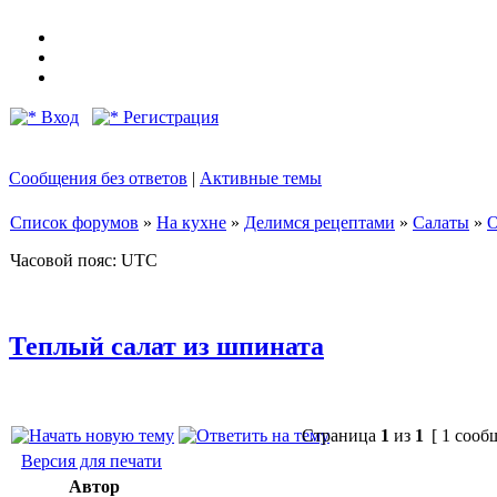
Вход
Регистрация
Сообщения без ответов
|
Активные темы
Список форумов
»
На кухне
»
Делимся рецептами
»
Салаты
»
О
Часовой пояс: UTC
Теплый салат из шпината
Страница
1
из
1
[ 1 сооб
Версия для печати
Автор