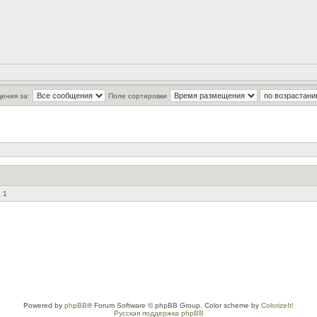
ения за:
Поле сортировки
 1
Powered by
phpBB
® Forum Software © phpBB Group. Color scheme by
ColorizeIt!
Русская поддержка phpBB