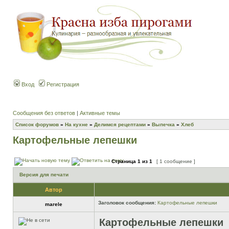
Вход
Регистрация
Сообщения без ответов
|
Активные темы
Список форумов
»
На кухне
»
Делимся рецептами
»
Выпечка
»
Хлеб
Картофельные лепешки
Страница
1
из
1
[ 1 сообщение ]
Версия для печати
Автор
Заголовок сообщения:
Картофельные лепешки
marele
Картофельные лепешки