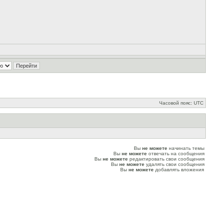
Часовой пояс: UTC
Вы
не можете
начинать темы
Вы
не можете
отвечать на сообщения
Вы
не можете
редактировать свои сообщения
Вы
не можете
удалять свои сообщения
Вы
не можете
добавлять вложения