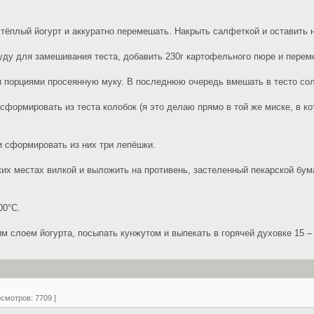
тёплый йогурт и аккуратно перемешать. Накрыть салфеткой и оставить н
уду для замешивания теста, добавить 230г картофельного пюре и перем
и порциями просеянную муку. В последнюю очередь вмешать в тесто сол
сформировать из теста колобок (я это делаю прямо в той же миске, в ко
 и сформировать из них три лепёшки.
их местах вилкой и выложить на противень, застеленный пекарской бума
00°C.
м слоем йогурта, посыпать кунжутом и выпекать в горячей духовке 15 – 
смотров: 7709 ]