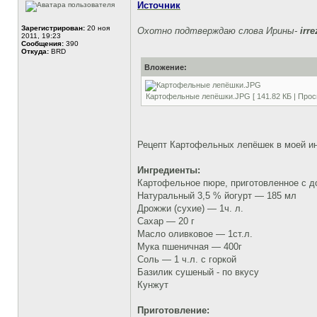
Источник
Зарегистрирован:
20 ноя
Охотно подтверждаю слова Ирины-
irre
2011, 19:23
Сообщения:
390
Откуда:
BRD
Вложение:
Картофельные лепёшки.JPG [ 141.82 КБ | Прос
Рецепт Картофельных лепёшек в моей и
Ингредиенты:
Картофельное пюре, приготовленное с д
Натуральный 3,5 % йогурт — 185 мл
Дрожжи (сухие) — 1ч. л.
Сахар — 20 г
Масло оливковое — 1ст.л.
Мука пшеничная — 400г
Соль — 1 ч.л. с горкой
Базилик сушеный - по вкусу
Кунжут
Приготовление: