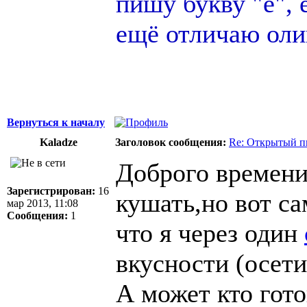
пишу букву "ё", 
ещё отличаю оли
Вернуться к началу
Kaladze
Заголовок сообщения:
Re: Открытый п
Доброго времени
Зарегистрирован:
16
кушать,но вот са
мар 2013, 11:08
Сообщения:
1
что я через один
вкусности (осети
А может кто гот