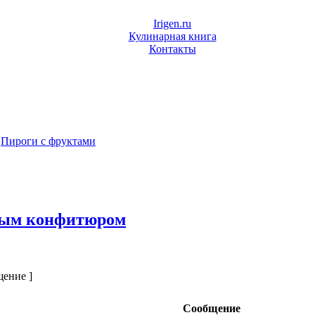
Irigen.ru
Кулинарная книга
Контакты
»
Пироги с фруктами
овым конфитюром
щение ]
Сообщение