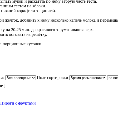
ыпать мукой и раскатать по нему вторую часть теста.
танным тестом на яблоки.
д нижний корж (или защипить).
ой желток, добавить к нему несколько капель молока и перемеша
ку на 20-25 мин. до красивого зарумянивания верха.
вить остывать на решётку.
а порционные кусочки.
за:
Поле сортировки
ие ]
»
Пироги с фруктами