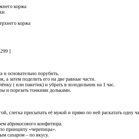
жнего коржа
ки
верхнего коржа
299 ]
а и основательно порубить.
к, а затем поделить его на две равные части.
ёнку ( или пакетик) и убрать в холодильник на 1 час.
уры и порезать тонкими дольками.
ой, слегка присыпать её мукой и прямо по ней раскатать одну ча
оем абрикосового конфитюра.
 по принципу «черепицы».
ым сахаром – по вкусу.