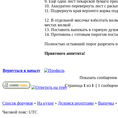
9. Ещё один лист пекарской бумаги прис
10. Аккуратно перевернуть лист с раска
11. Подвернуть края верхнего коржа по
12. В отдельной мисочке взболтать вилк
местах вилкой .
13. Поставить выпекать в горячую духов
14. Противень с готовым пирогом поста
Полностью остывший пирог разрезать н
Приятного аппетита!
Вернуться к началу
Показать сообщения 
Страница
1
из
1
[ 1 сообщен
Список форумов
»
На кухне
»
Делимся рецептами
»
Выпечка
Часовой пояс: UTC