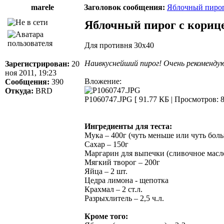
marele
Заголовок сообщения:
Яблочный пирог
Яблочный пирог с кориц
Для противня 30х40
Наивкуснейший пирог! Очень рекоменду
Зарегистрирован:
20
ноя 2011, 19:23
Вложение:
Сообщения:
390
Откуда:
BRD
P1060747.JPG [ 91.77 КБ | Просмотров: 8
Ингредиенты для теста:
Мука – 400г (чуть меньше или чуть боль
Сахар – 150г
Маргарин для выпечки (сливочное масл
Мягкий творог – 200г
Яйца – 2 шт.
Цедра лимона - щепотка
Крахмал – 2 ст.л.
Разрыхлитель – 2,5 ч.л.
Кроме того: