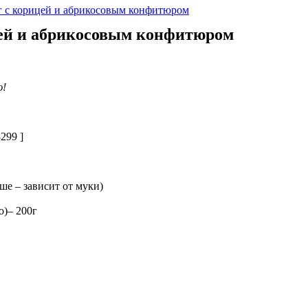
 с корицей и абрикосовым конфитюром
ей и абрикосовым конфитюром
ю!
299 ]
ше – зависит от муки)
о)– 200г