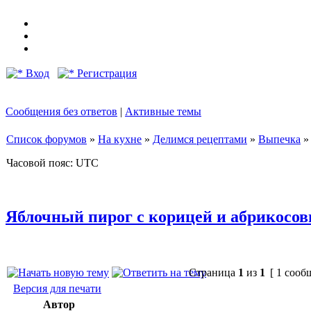
Вход
Регистрация
Сообщения без ответов
|
Активные темы
Список форумов
»
На кухне
»
Делимся рецептами
»
Выпечка
Часовой пояс: UTC
Яблочный пирог с корицей и абрикос
Страница
1
из
1
[ 1 сооб
Версия для печати
Автор