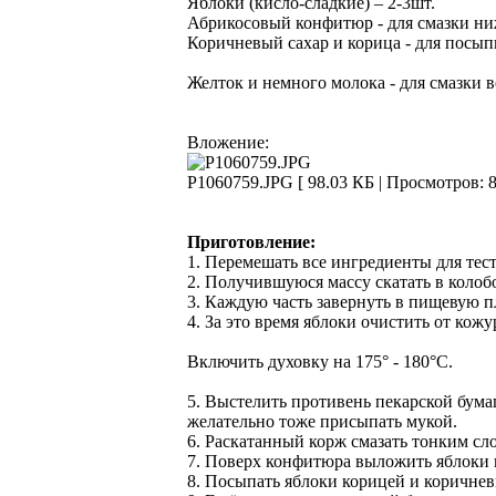
Яблоки (кисло-сладкие) – 2-3шт.
Абрикосовый конфитюр - для смазки ни
Коричневый сахар и корица - для посып
Желток и немного молока - для смазки 
Вложение:
P1060759.JPG [ 98.03 КБ | Просмотров: 8
Приготовление:
1. Перемешать все ингредиенты для тест
2. Получившуюся массу скатать в колобо
3. Каждую часть завернуть в пищевую пл
4. За это время яблоки очистить от кож
Включить духовку на 175° - 180°C.
5. Выстелить противень пекарской бумаг
желательно тоже присыпать мукой.
6. Раскатанный корж смазать тонким сл
7. Поверх конфитюра выложить яблоки
8. Посыпать яблоки корицей и коричнев