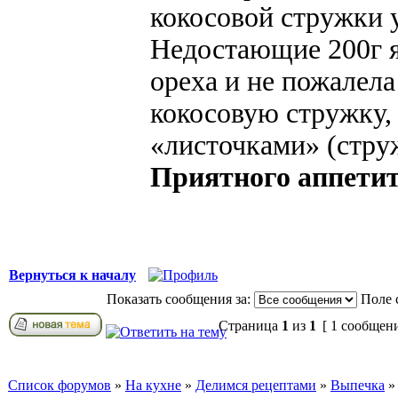
кокосовой стружки у
Недостающие 200г я
ореха и не пожалела
кокосовую стружку,
«листочками» (стру
Приятного аппетит
Вернуться к началу
Показать сообщения за:
Поле 
Страница
1
из
1
[ 1 сообщен
Список форумов
»
На кухне
»
Делимся рецептами
»
Выпечка