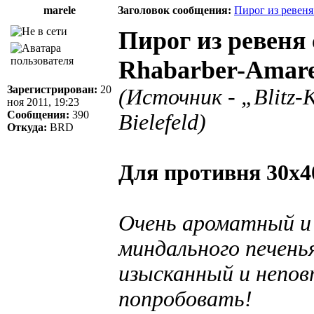
marele
Заголовок сообщения:
Пирог из ревен
Пирог из ревеня
Rhabarber-Amaret
Зарегистрирован:
20
(Источник - „Blitz-K
ноя 2011, 19:23
Сообщения:
390
Bielefeld)
Откуда:
BRD
Для противня 30х4
Очень ароматный и
миндального печенья
изысканный и непов
попробовать!