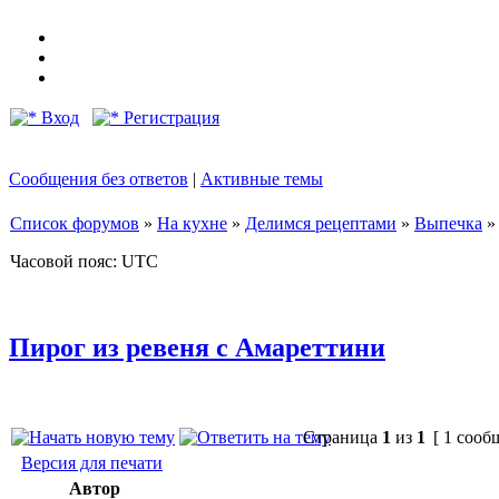
Вход
Регистрация
Сообщения без ответов
|
Активные темы
Список форумов
»
На кухне
»
Делимся рецептами
»
Выпечка
Часовой пояс: UTC
Пирог из ревеня с Амареттини
Страница
1
из
1
[ 1 сооб
Версия для печати
Автор