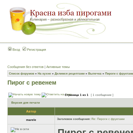
Вход
Регистрация
Сообщения без ответов
|
Активные темы
Список форумов
»
На кухне
»
Делимся рецептами
»
Выпечка
»
Пироги с фруктам
Пирог с ревенем
Страница
1
из
1
[ 1 сообщение ]
Версия для печати
Автор
Заголовок сообщения:
Re: Пироги с фруктами
marele
Пирог с ревене