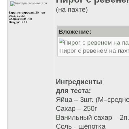
(на пахте)
Зарегистрирован:
20 ноя
2011, 19:23
Сообщения:
390
Откуда:
BRD
Вложение:
Пирог с ревенем на пахт
Ингредиенты
для теста:
Яйца – 3шт. (М–средне
Сахар – 250г
Ванильный сахар – 2п
Соль - щепотка