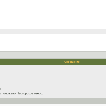
Сообщение
р.
асположено Пасторское озеро.