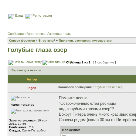
Вход
Регистрация
Сообщения без ответов
|
Активные темы
Список форумов
»
В гостиной
»
Прогулки, экскурсии, путешествия
Голубые глаза озер
Страница
1
из
1
[ 1 сообщение ]
Версия для печати
Автор
Заголовок сообщения:
Голубые глаза озер
irigen
Помните песню:
"Остроконечных елей ресницы
Администратор
над голубыми глазами озер"?
Вокруг Питера очень много красивых озе
Совсем рядом (около 30 км от Питера) р
Зарегистрирован:
10 ноя
2011, 19:56
Сообщения:
716
Вложение:
Откуда:
Санкт-Петербург