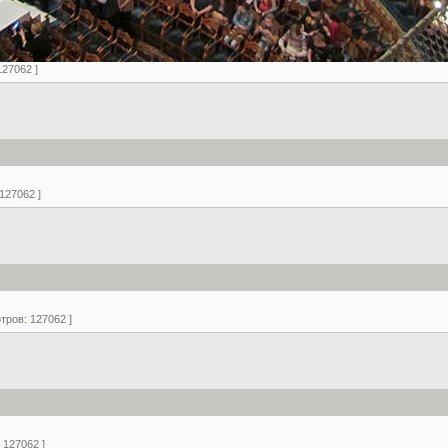
127062 ]
127062 ]
тров: 127062 ]
 127062 ]