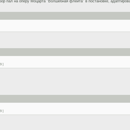
бор пал на оперу Моцарта "Волшебная флейта" в постановке, адаптиров
9 ]
9 ]