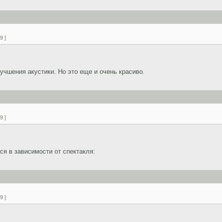
9 ]
чшения акустики. Но это еще и очень красиво.
9 ]
я в зависимости от спектакля:
9 ]