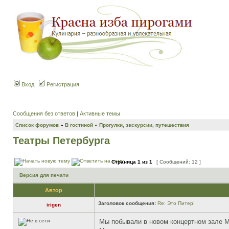
Вход
Регистрация
Сообщения без ответов
|
Активные темы
Список форумов
»
В гостиной
»
Прогулки, экскурсии, путешествия
Театры Петербурга
Страница
1
из
1
[ Сообщений: 12 ]
Версия для печати
Автор
Заголовок сообщения:
Re: Это Питер!
irigen
Мы побывали в новом концертном зале Ма