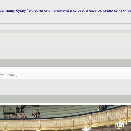
ра, пишу букву "ё", если она положена в слове, а ещё отличаю оливки о
ов: 127062 ]