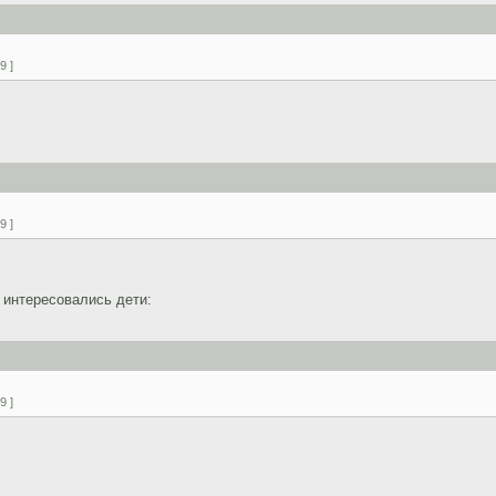
9 ]
9 ]
 интересовались дети:
9 ]