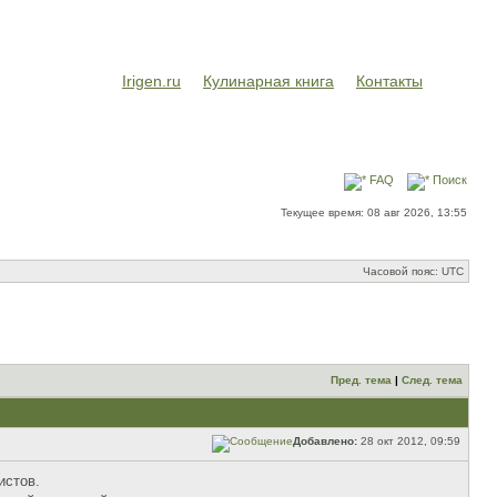
Irigen.ru
Кулинарная книга
Контакты
FAQ
Поиск
Текущее время: 08 авг 2026, 13:55
Часовой пояс: UTC
Пред. тема
|
След. тема
Добавлено:
28 окт 2012, 09:59
истов.