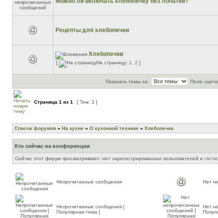
Можно ли включать хлебопечку без лопатки?
Рецепты для хлебопечки
Хлебопечки
[
На страницу:
1
,
2
]
Показать темы за:
Поле сорти
Страница
1
из
1
[ Тем: 3 ]
Список форумов
»
На кухне
»
О кухонной технике
»
Хлебопечка
Кто сейчас на конференции
Сейчас этот форум просматривают: нет зарегистрированных пользователей и гости:
Непрочитанные сообщения
Нет н
Непрочитанные сообщения [
Нет н
Популярная тема ]
Попул