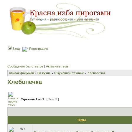
Вход
Регистрация
Сообщения без ответов
|
Активные темы
Список форумов
»
На кухне
»
О кухонной технике
»
Хлебопечка
Хлебопечка
Страница
1
из
1
[ Тем: 3 ]
Темы