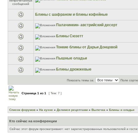
Блины с шафраном и блины кофейные
Палачинкин- австрийский десерт
Блины Сюзетт
Тонкие блины от Дарьи Донцовой
Пышные оладьи
Блины дрожжевые
Показать темы за:
Поле сорти
Страница
1
из
1
[ Тем: 7 ]
Список форумов
»
На кухне
»
Делимся рецептами
»
Выпечка
»
Блины и оладьи
Кто сейчас на конференции
Сейчас этот форум просматривают: нет зарегистрированных пользователей и гости: