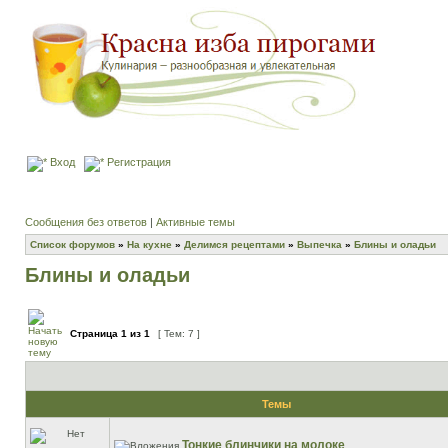
Вход
Регистрация
Сообщения без ответов
|
Активные темы
Список форумов
»
На кухне
»
Делимся рецептами
»
Выпечка
»
Блины и оладьи
Блины и оладьи
Страница
1
из
1
[ Тем: 7 ]
Темы
Тонкие блинчики на молоке