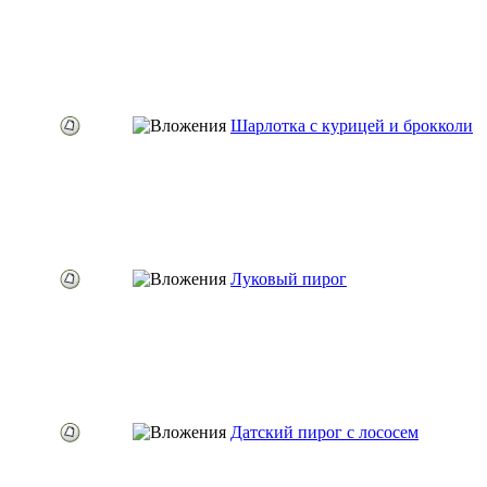
Шарлотка с курицей и брокколи
Луковый пирог
Датский пирог с лососем