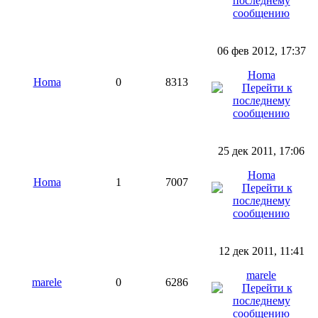
06 фев 2012, 17:37
Homa
Homa
0
8313
25 дек 2011, 17:06
Homa
Homa
1
7007
12 дек 2011, 11:41
marele
marele
0
6286