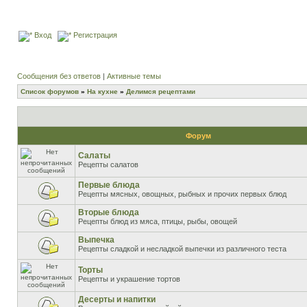
Вход
Регистрация
Сообщения без ответов
|
Активные темы
Список форумов
»
На кухне
»
Делимся рецептами
Форум
Салаты
Рецепты салатов
Первые блюда
Рецепты мясных, овощных, рыбных и прочих первых блюд
Вторые блюда
Рецепты блюд из мяса, птицы, рыбы, овощей
Выпечка
Рецепты сладкой и несладкой выпечки из различного теста
Торты
Рецепты и украшение тортов
Десерты и напитки