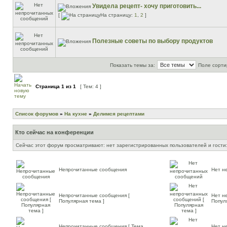
Увидела рецепт- хочу приготовить...
[
На страницу:
1
,
2
]
Полезные советы по выбору продуктов
Показать темы за:
Поле сорти
Страница
1
из
1
[ Тем: 4 ]
Список форумов
»
На кухне
»
Делимся рецептами
Кто сейчас на конференции
Сейчас этот форум просматривают: нет зарегистрированных пользователей и гости:
Непрочитанные сообщения
Нет н
Непрочитанные сообщения [
Нет н
Популярная тема ]
Попул
Непрочитанные сообщения [ Тема
Нет н