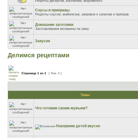
Рецепты десертов, коктейлей, мороженого
Соусы и приправы
Рецепты соусов, майонезов, заправок к салатам и приправ
Домашние заготовки
Заготавливаем витамины на зиму
Закуски
Делимся рецептами
Страница
1
из
1
[ Тем: 4 ]
Темы
Что готовим своим мужьям?
Накормим детей вкусно