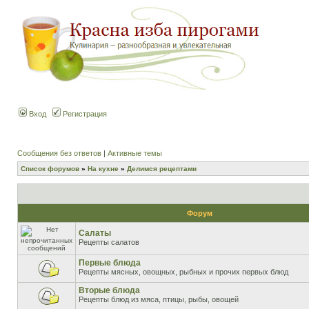
Вход
Регистрация
Сообщения без ответов
|
Активные темы
Список форумов
»
На кухне
»
Делимся рецептами
Форум
Салаты
Рецепты салатов
Первые блюда
Рецепты мясных, овощных, рыбных и прочих первых блюд
Вторые блюда
Рецепты блюд из мяса, птицы, рыбы, овощей