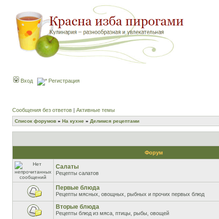
Вход
Регистрация
Сообщения без ответов
|
Активные темы
Список форумов
»
На кухне
»
Делимся рецептами
Форум
Салаты
Рецепты салатов
Первые блюда
Рецепты мясных, овощных, рыбных и прочих первых блюд
Вторые блюда
Рецепты блюд из мяса, птицы, рыбы, овощей