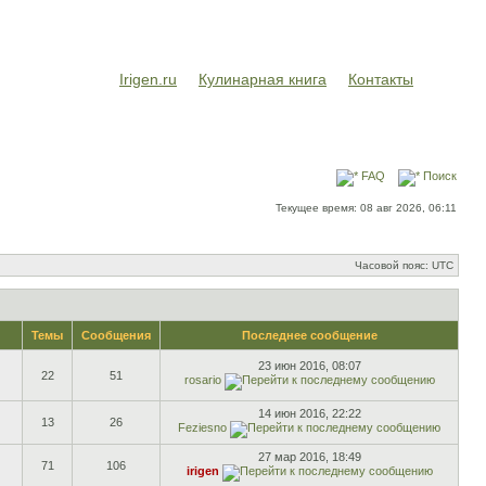
Irigen.ru
Кулинарная книга
Контакты
FAQ
Поиск
Текущее время: 08 авг 2026, 06:11
Часовой пояс: UTC
Темы
Сообщения
Последнее сообщение
23 июн 2016, 08:07
22
51
rosario
14 июн 2016, 22:22
13
26
Feziesno
27 мар 2016, 18:49
71
106
irigen