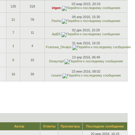
03 мар 2015, 20:33
135
318
irigen
09 апр 2016, 15:30
21
78
Pasha
02 дек 2015, 15:29
7
11
Apll25
31 янв 2016, 16:25
1
4
Franswa_Divalye
13 апр 2016, 06:49
6
10
Dwaynepl
23 июн 2016, 08:02
16
39
rosario
Автор
Ответы
Просмотры
Последнее сообщение
20 июн 2016, 16:15