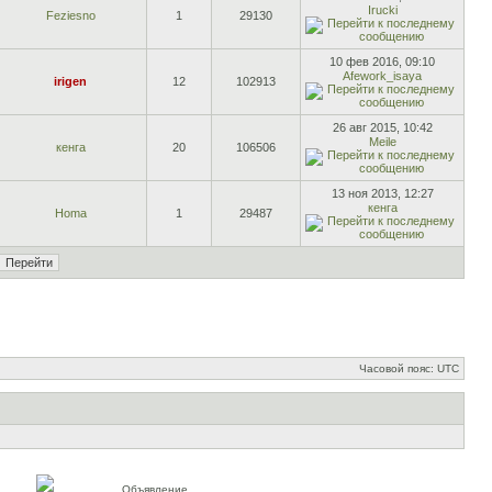
Irucki
Feziesno
1
29130
10 фев 2016, 09:10
Afework_isaya
irigen
12
102913
26 авг 2015, 10:42
Meile
кенга
20
106506
13 ноя 2013, 12:27
кенга
Homa
1
29487
Часовой пояс: UTC
Объявление