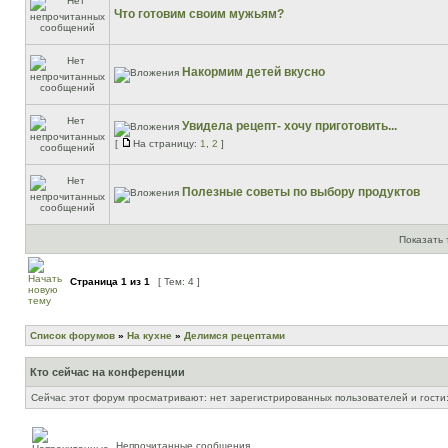
Что готовим своим мужьям?
Накормим детей вкусно
Увидела рецепт- хочу приготовить...
[
На страницу:
1
,
2
]
Полезные советы по выбору продуктов
Показать 
Страница
1
из
1
[ Тем: 4 ]
Список форумов
»
На кухне
»
Делимся рецептами
Кто сейчас на конференции
Сейчас этот форум просматривают: нет зарегистрированных пользователей и гости:
Непрочитанные сообщения