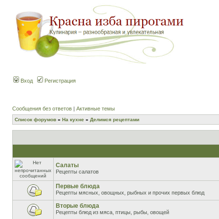
Вход
Регистрация
Сообщения без ответов
|
Активные темы
Список форумов
»
На кухне
»
Делимся рецептами
Салаты
Рецепты салатов
Первые блюда
Рецепты мясных, овощных, рыбных и прочих первых блюд
Вторые блюда
Рецепты блюд из мяса, птицы, рыбы, овощей