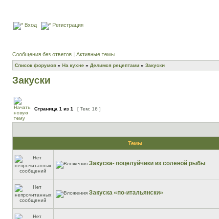
Вход
Регистрация
Сообщения без ответов
|
Активные темы
Список форумов
»
На кухне
»
Делимся рецептами
»
Закуски
Закуски
Страница
1
из
1
[ Тем: 16 ]
Темы
Закуска- поцелуйчики из соленой рыбы
Закуска «по-итальянски»