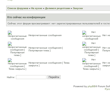
Список форумов
»
На кухне
»
Делимся рецептами
»
Закуски
Кто сейчас на конференции
Сейчас этот форум просматривают: нет зарегистрированных пользователей и гости:
Непрочитанные сообщения
Нет н
Непрочитанные сообщения [
Нет н
Популярная тема ]
Попул
Непрочитанные сообщения [ Тема
Нет н
закрыта ]
закрыт
Найти:
Powered by
phpBB
® Forum Sof
Рус