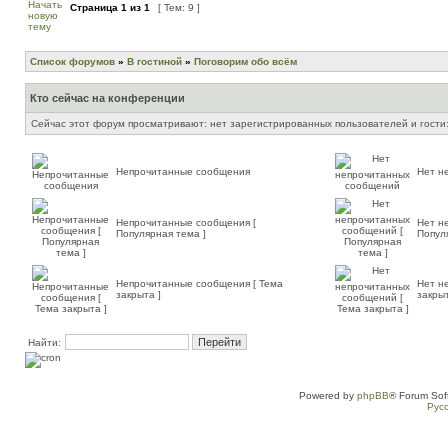
Страница
1
из
1
[ Тем: 9 ]
Список форумов
»
В гостиной
»
Поговорим обо всём
Кто сейчас на конференции
Сейчас этот форум просматривают: нет зарегистрированных пользователей и гости:
Непрочитанные сообщения
Нет н
Непрочитанные сообщения [
Нет н
Популярная тема ]
Попул
Непрочитанные сообщения [ Тема
Нет н
закрыта ]
закрыт
Найти:
Powered by
phpBB
® Forum Sof
Рус