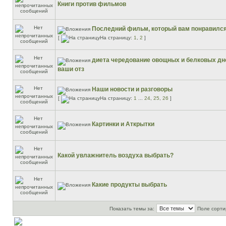
Книги против фильмов
Последний фильм, который вам понравилс
[
На страницу:
1
,
2
]
диета чередование овощных и белковых дне
ваши отз
Наши новости и разговоры
[
На страницу:
1
...
24
,
25
,
26
]
Картинки и Аткрытки
Какой увлажнитель воздуха выбрать?
Какие продукты выбрать
Показать темы за:
Поле сорти