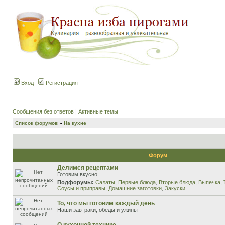
Вход
Регистрация
Сообщения без ответов
|
Активные темы
Список форумов
»
На кухне
Форум
Делимся рецептами
Готовим вкусно
Подфорумы:
Салаты
,
Первые блюда
,
Вторые блюда
,
Выпечка
,
Соусы и приправы
,
Домашние заготовки
,
Закуски
То, что мы готовим каждый день
Наши завтраки, обеды и ужины