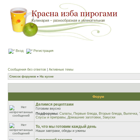
Вход
Регистрация
Сообщения без ответов
|
Активные темы
Список форумов
»
На кухне
Форум
Делимся рецептами
Готовим вкусно
Подфорумы:
Салаты
,
Первые блюда
,
Вторые блюда
,
Выпечка
,
Соусы и приправы
,
Домашние заготовки
,
Закуски
То, что мы готовим каждый день
Наши завтраки, обеды и ужины