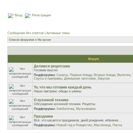
Вход
Регистрация
Сообщения без ответов
|
Активные темы
Список форумов
»
На кухне
Форум
Делимся рецептами
Готовим вкусно
Подфорумы:
Салаты
,
Первые блюда
,
Вторые блюда
,
Выпечка
,
Соусы и приправы
,
Домашние заготовки
,
Закуски
То, что мы готовим каждый день
Наши завтраки, обеды и ужины
О кухонной технике
Обсуждение кухонной техники. Рецепты
Подфорумы:
Хлебопечка
,
Мультиварка
Праздники
Всё, что касается праздников, дней рождения, юбилеев...
Подфорумы:
Новый год и Рождество
,
Масленица
,
Пасха