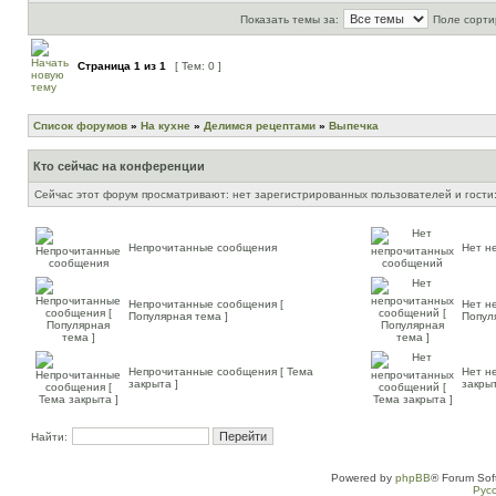
Показать темы за:
Поле сорти
Страница
1
из
1
[ Тем: 0 ]
Список форумов
»
На кухне
»
Делимся рецептами
»
Выпечка
Кто сейчас на конференции
Сейчас этот форум просматривают: нет зарегистрированных пользователей и гости:
Непрочитанные сообщения
Нет н
Непрочитанные сообщения [
Нет н
Популярная тема ]
Попул
Непрочитанные сообщения [ Тема
Нет н
закрыта ]
закрыт
Найти:
Powered by
phpBB
® Forum Sof
Рус