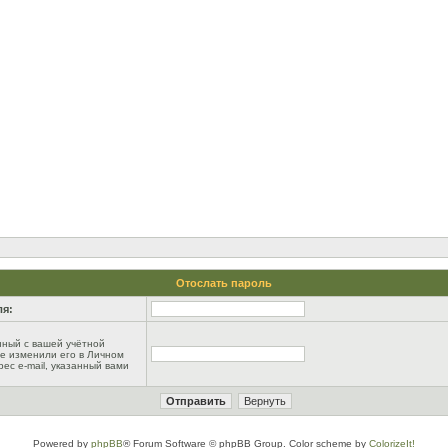
Отослать пароль
ля:
анный с вашей учётной
не изменили его в Личном
рес e-mail, указанный вами
Powered by
phpBB
® Forum Software © phpBB Group. Color scheme by
ColorizeIt!