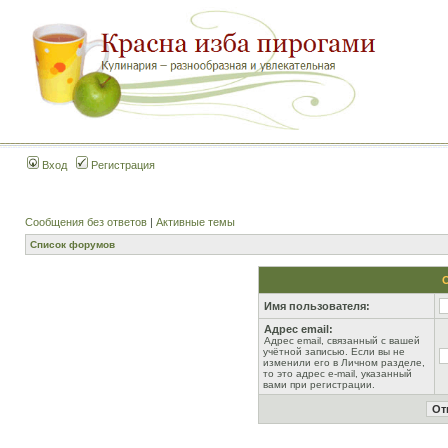
Вход
Регистрация
Сообщения без ответов
|
Активные темы
Список форумов
Имя пользователя:
Адрес email:
Адрес email, связанный с вашей
учётной записью. Если вы не
изменили его в Личном разделе,
то это адрес e-mail, указанный
вами при регистрации.