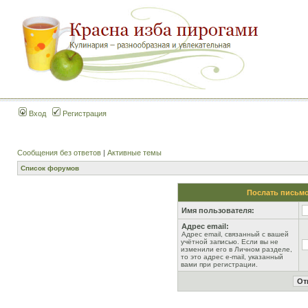
Вход
Регистрация
Сообщения без ответов
|
Активные темы
Список форумов
Послать письмо
Имя пользователя:
Адрес email:
Адрес email, связанный с вашей
учётной записью. Если вы не
изменили его в Личном разделе,
то это адрес e-mail, указанный
вами при регистрации.