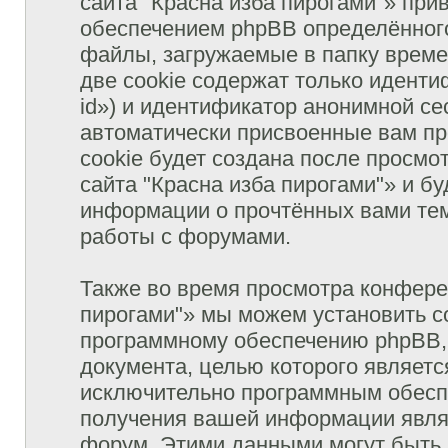
сайта "Красна изба пирогами"» пр
обеспечением phpBB определённого
файлы, загружаемые в папку врем
две cookie содержат только иденти
id») и идентификатор анонимной сес
автоматически присвоенные вам п
cookie будет создана после просм
сайта "Красна изба пирогами"» и б
информации о прочтённых вами тем
работы с форумами.
Также во время просмотра конфере
пирогами"» мы можем установить c
программному обеспечению phpBB, 
документа, целью которого являетс
исключительно программным обесп
получения вашей информации явля
форум. Этими данными могут быть,