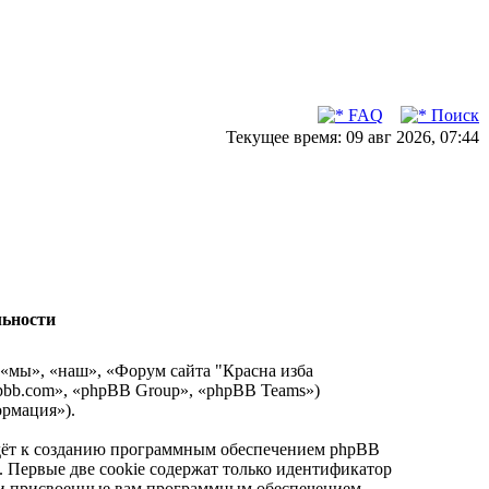
FAQ
Поиск
Текущее время: 09 авг 2026, 07:44
льности
 «мы», «наш», «Форум сайта "Красна изба
hpbb.com», «phpBB Group», «phpBB Teams»)
рмация»).
едёт к созданию программным обеспечением phpBB
. Первые две cookie содержат только идентификатор
ески присвоенные вам программным обеспечением