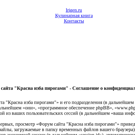
Irigen.ru
Кулинарная книга
Контакты
сайта "Красна изба пирогами" - Соглашение о конфиденциа
та "Красна изба пирогами"» и его подразделения (в дальнейшем
 (в дальнейшем «они», «программное обеспечение phpBB», «www.p
й из ваших пользовательских сессий (в дальнейшем «ваша инфо
первых, просмотр «Форум сайта "Красна изба пирогами"» прив
файлы, загружаемые в папку временных файлов вашего браузера)
атор анонимной сессии (в дальнейшем «session-id»), автоматич