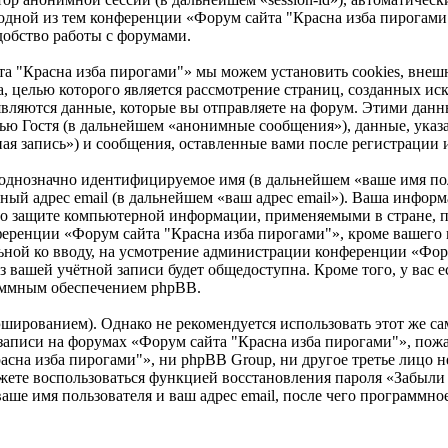
а одной из тем конференции «Форум сайта "Красна изба пирогами
добство работы с форумами.
та "Красна изба пирогами"» мы можем установить cookies, вн
та, целью которого является рассмотрение страниц, созданных 
ляются данные, которые вы отправляете на форум. Этими данн
ью Гостя (в дальнейшем «анонимные сообщения»), данные, ука
ая запись») и сообщения, оставленные вами после регистрации 
 однозначно идентифицируемое имя (в дальнейшем «ваше имя по
ьный адрес email (в дальнейшем «ваш адрес email»). Ваша инфо
и о защите компьютерной информации, применяемыми в стране, 
еренции «Форум сайта "Красна изба пирогами"», кроме вашего и
ельной ко вводу, на усмотрение администрации конференции «Фо
з вашей учётной записи будет общедоступна. Кроме того, у вас е
аммным обеспечением phpBB.
ированием). Однако не рекомендуется использовать этот же сам
записи на форумах «Форум сайта "Красна изба пирогами"», пожал
сна изба пирогами"», ни phpBB Group, ни другое третье лицо не
можете воспользоваться функцией восстановления пароля «Забыл
аше имя пользователя и ваш адрес email, после чего программн