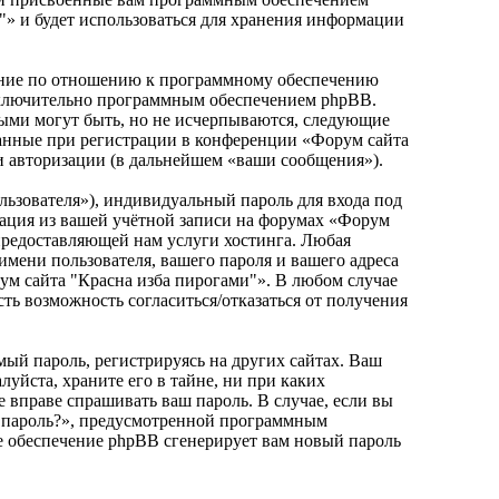
"» и будет использоваться для хранения информации
ешние по отношению к программному обеспечению
исключительно программным обеспечением phpBB.
ыми могут быть, но не исчерпываются, следующие
занные при регистрации в конференции «Форум сайта
и авторизации (в дальнейшем «ваши сообщения»).
льзователя»), индивидуальный пароль для входа под
рмация из вашей учётной записи на форумах «Форум
предоставляющей нам услуги хостинга. Любая
мени пользователя, вашего пароля и вашего адреса
рум сайта "Красна изба пирогами"». В любом случае
сть возможность согласиться/отказаться от получения
ый пароль, регистрируясь на других сайтах. Ваш
уйста, храните его в тайне, ни при каких
 вправе спрашивать ваш пароль. В случае, если вы
и пароль?», предусмотренной программным
ое обеспечение phpBB сгенерирует вам новый пароль