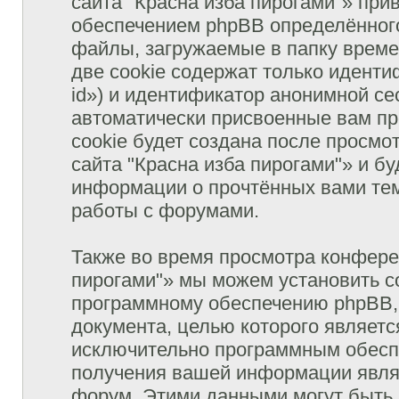
сайта "Красна изба пирогами"» пр
обеспечением phpBB определённого
файлы, загружаемые в папку врем
две cookie содержат только иденти
id») и идентификатор анонимной сес
автоматически присвоенные вам п
cookie будет создана после просм
сайта "Красна изба пирогами"» и б
информации о прочтённых вами тем
работы с форумами.
Также во время просмотра конфере
пирогами"» мы можем установить c
программному обеспечению phpBB, 
документа, целью которого являетс
исключительно программным обесп
получения вашей информации явля
форум. Этими данными могут быть,