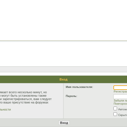
Вход
Имя пользователя:
Регистра
мает всего несколько минут, но
 могут быть установлены также
Пароль:
м зарегистрироваться, вам следует
Забыли п
что ваше присутствие на форумах
Повторно
льности
Автом
Скрыт