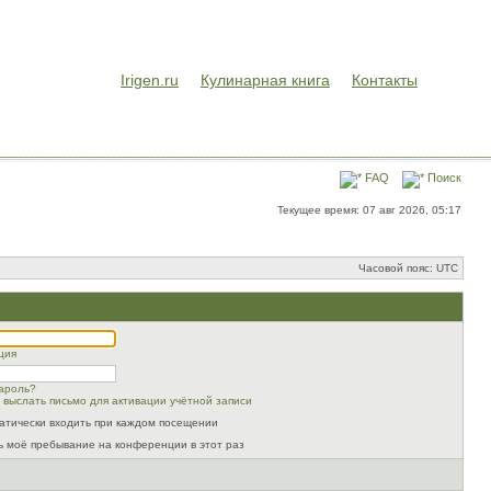
Irigen.ru
Кулинарная книга
Контакты
FAQ
Поиск
Текущее время: 07 авг 2026, 05:17
Часовой пояс: UTC
ция
ароль?
 выслать письмо для активации учётной записи
атически входить при каждом посещении
ь моё пребывание на конференции в этот раз