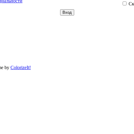
циальности
Ск
me by
ColorizeIt!