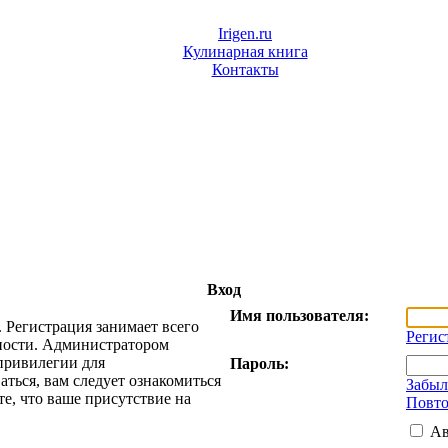
Irigen.ru
Кулинарная книга
Контакты
Вход
Имя пользователя:
 Регистрация занимает всего
Регис
жности. Администратором
привилегии для
Пароль:
ться, вам следует ознакомиться
Забыл
е, что ваше присутствие на
Повто
Ав