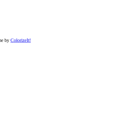
me by
ColorizeIt!