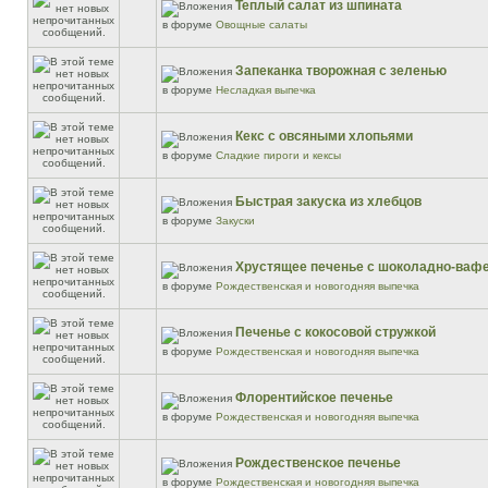
Теплый салат из шпината
в форуме
Овощные салаты
Запеканка творожная с зеленью
в форуме
Несладкая выпечка
Кекс с овсяными хлопьями
в форуме
Сладкие пироги и кексы
Быстрая закуска из хлебцов
в форуме
Закуски
Хрустящее печенье с шоколадно-ваф
в форуме
Рождественская и новогодняя выпечка
Печенье с кокосовой стружкой
в форуме
Рождественская и новогодняя выпечка
Флорентийское печенье
в форуме
Рождественская и новогодняя выпечка
Рождественское печенье
в форуме
Рождественская и новогодняя выпечка