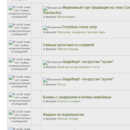
Морковный торт (вариация на тему Car
Starbucks)
в форуме
Мультиварка
Голубые глаза озер
в форуме
Прогулки, экскурсии, путешествия
Свиные рулетики со спаржей
в форуме
Мясные блюда
Gugelhupf - по-русски "кулич"
в форуме
Выпечка из дрожжевого теста
Gugelhupf - по-русски "кулич"
в форуме
Пасха
Блины с шафраном и блины кофейные
в форуме
Блины и оладьи
Жаркое по мароккански
в форуме
Мясные блюда