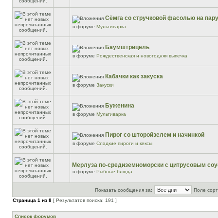
Сёмга со стручковой фасолью на пар
в форуме
Мультиварка
Баумштрицель
в форуме
Рождественская и новогодняя выпечка
Кабачки как закуска
в форуме
Закуски
Буженина
в форуме
Мультиварка
Пирог со шторойзелем и начинкой
в форуме
Сладкие пироги и кексы
Мерлуза по-средиземноморски с цитрусовым со
в форуме
Рыбные блюда
Показать сообщения за:
Поле сорт
Страница
1
из
8
[ Результатов поиска: 191 ]
Список форумов