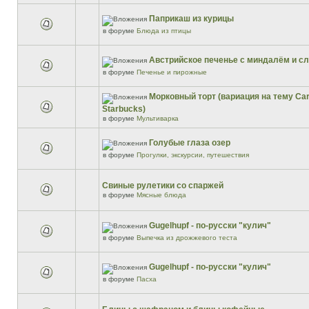
Паприкаш из курицы
в форуме
Блюда из птицы
Австрийское печенье с миндалём и 
в форуме
Печенье и пирожные
Морковный торт (вариация на тему Car
Starbucks)
в форуме
Мультиварка
Голубые глаза озер
в форуме
Прогулки, экскурсии, путешествия
Свиные рулетики со спаржей
в форуме
Мясные блюда
Gugelhupf - по-русски "кулич"
в форуме
Выпечка из дрожжевого теста
Gugelhupf - по-русски "кулич"
в форуме
Пасха