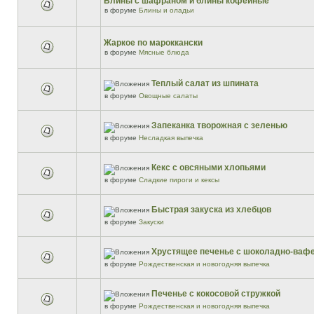
Блины с шафраном и блины кофейные
в форуме
Блины и оладьи
Жаркое по мароккански
в форуме
Мясные блюда
Теплый салат из шпината
в форуме
Овощные салаты
Запеканка творожная с зеленью
в форуме
Несладкая выпечка
Кекс с овсяными хлопьями
в форуме
Сладкие пироги и кексы
Быстрая закуска из хлебцов
в форуме
Закуски
Хрустящее печенье с шоколадно-ваф
в форуме
Рождественская и новогодняя выпечка
Печенье с кокосовой стружкой
в форуме
Рождественская и новогодняя выпечка