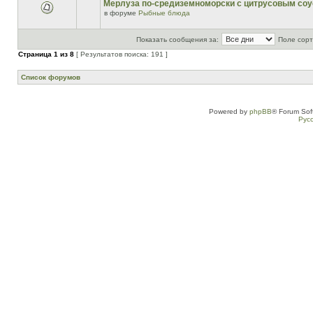
Мерлуза по-средиземноморски с цитрусовым со
в форуме
Рыбные блюда
Показать сообщения за:
Поле сорт
Страница
1
из
8
[ Результатов поиска: 191 ]
Список форумов
Powered by
phpBB
® Forum Sof
Рус