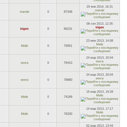
29 янв 2014, 16:31
marele
marele
0
87348
08 сен 2013, 12:35
irigen
irigen
0
86231
23 июн 2013, 14:08
Meile
Meile
0
76951
24 мар 2013, 20:04
кенга
кенга
0
78410
24 мар 2013, 20:04
кенга
кенга
0
78880
16 мар 2013, 19:28
Meile
Meile
0
74189
14 мар 2013, 17:17
Meile
Meile
0
76200
02 мар 2013, 13:44