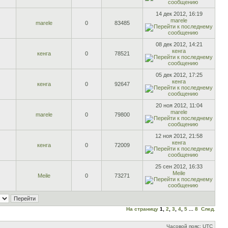
14 дек 2012, 16:19
marele
marele
0
83485
08 дек 2012, 14:21
кенга
кенга
0
78521
05 дек 2012, 17:25
кенга
кенга
0
92647
20 ноя 2012, 11:04
marele
marele
0
79800
12 ноя 2012, 21:58
кенга
кенга
0
72009
25 сен 2012, 16:33
Meile
Meile
0
73271
На страницу
1
,
2
,
3
,
4
,
5
...
8
След.
Часовой пояс: UTC