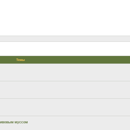
Темы
сливовым муссом