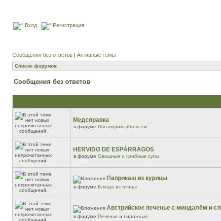
Вход
Регистрация
Сообщения без ответов
|
Активные темы
Список форумов
Сообщения без ответов
Медсправка
в форуме
Поговорим обо всём
HERVIDO DE ESPÁRRAGOS
в форуме
Овощные и грибные супы
Паприкаш из курицы
в форуме
Блюда из птицы
Австрийское печенье с миндалём и 
в форуме
Печенье и пирожные