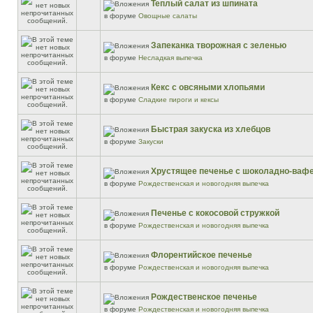
Теплый салат из шпината
в форуме
Овощные салаты
Запеканка творожная с зеленью
в форуме
Несладкая выпечка
Кекс с овсяными хлопьями
в форуме
Сладкие пироги и кексы
Быстрая закуска из хлебцов
в форуме
Закуски
Хрустящее печенье с шоколадно-ваф
в форуме
Рождественская и новогодняя выпечка
Печенье с кокосовой стружкой
в форуме
Рождественская и новогодняя выпечка
Флорентийское печенье
в форуме
Рождественская и новогодняя выпечка
Рождественское печенье
в форуме
Рождественская и новогодняя выпечка