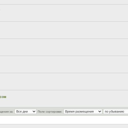
у
усом
щения за:
Поле сортировки: