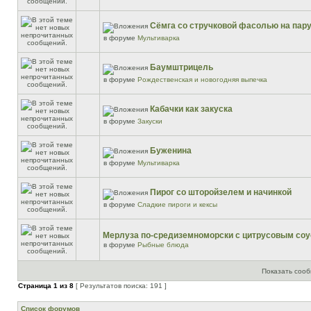
Сёмга со стручковой фасолью на пар
в форуме
Мультиварка
Баумштрицель
в форуме
Рождественская и новогодняя выпечка
Кабачки как закуска
в форуме
Закуски
Буженина
в форуме
Мультиварка
Пирог со шторойзелем и начинкой
в форуме
Сладкие пироги и кексы
Мерлуза по-средиземноморски с цитрусовым со
в форуме
Рыбные блюда
Показать сооб
Страница
1
из
8
[ Результатов поиска: 191 ]
Список форумов