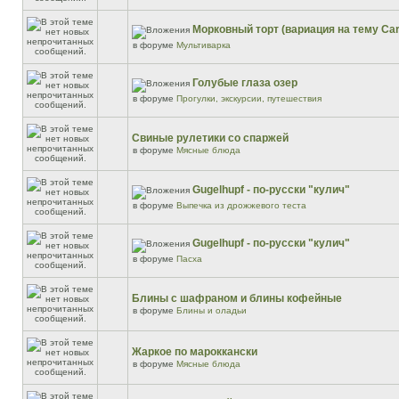
Морковный торт (вариация на тему Car
в форуме
Мультиварка
Голубые глаза озер
в форуме
Прогулки, экскурсии, путешествия
Свиные рулетики со спаржей
в форуме
Мясные блюда
Gugelhupf - по-русски "кулич"
в форуме
Выпечка из дрожжевого теста
Gugelhupf - по-русски "кулич"
в форуме
Пасха
Блины с шафраном и блины кофейные
в форуме
Блины и оладьи
Жаркое по мароккански
в форуме
Мясные блюда