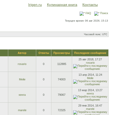
Irigen.ru
Кулинарная книга
Контакты
FAQ
Поиск
Текущее время: 06 авг 2026, 15:13
Часовой пояс: UTC
Автор
Ответы
Просмотры
Последнее сообщение
25 авг 2018, 17:27
rosario
rosario
0
112885
13 апр 2014, 11:24
Meile
Meile
0
74003
13 мар 2014, 13:27
кенга
кенга
0
79067
29 янв 2014, 16:47
marele
marele
0
72325