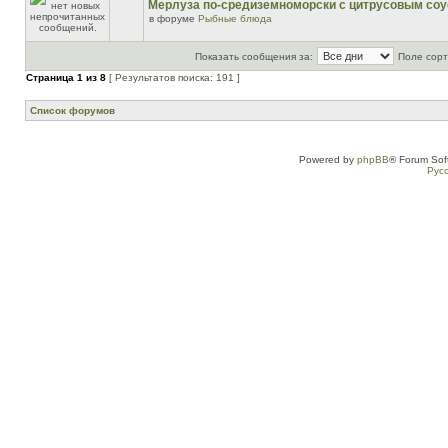
Мерлуза по-средиземноморски с цитрусовым со
в форуме
Рыбные блюда
Показать сообщения за:
Поле сорт
Страница
1
из
8
[ Результатов поиска: 191 ]
Список форумов
Powered by
phpBB
® Forum Sof
Рус