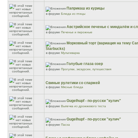
Паприкаш из курицы
в форуме
Блюда из птицы
Австрийское печенье с миндалём и 
в форуме
Печенье и пирожные
Морковный торт (вариация на тему Car
Starbucks)
в форуме
Мультиварка
Голубые глаза озер
в форуме
Прогулки, экскурсии, путешествия
Свиные рулетики со спаржей
в форуме
Мясные блюда
Gugelhupf - по-русски "кулич"
в форуме
Выпечка из дрожжевого теста
Gugelhupf - по-русски "кулич"
в форуме
Пасха