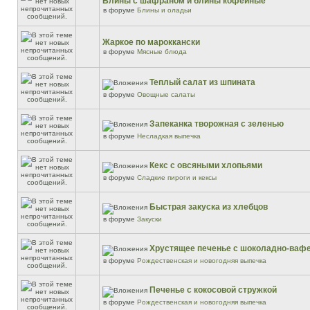
Блины с шафраном и блины кофейные
в форуме
Блины и оладьи
Жаркое по мароккански
в форуме
Мясные блюда
Теплый салат из шпината
в форуме
Овощные салаты
Запеканка творожная с зеленью
в форуме
Несладкая выпечка
Кекс с овсяными хлопьями
в форуме
Сладкие пироги и кексы
Быстрая закуска из хлебцов
в форуме
Закуски
Хрустящее печенье с шоколадно-ваф
в форуме
Рождественская и новогодняя выпечка
Печенье с кокосовой стружкой
в форуме
Рождественская и новогодняя выпечка