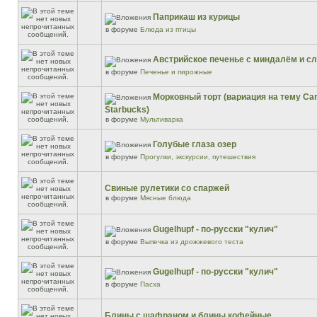
Паприкаш из курицы
в форуме
Блюда из птицы
Австрийское печенье с миндалём и 
в форуме
Печенье и пирожные
Морковный торт (вариация на тему Car
Starbucks)
в форуме
Мультиварка
Голубые глаза озер
в форуме
Прогулки, экскурсии, путешествия
Свиные рулетики со спаржей
в форуме
Мясные блюда
Gugelhupf - по-русски "кулич"
в форуме
Выпечка из дрожжевого теста
Gugelhupf - по-русски "кулич"
в форуме
Пасха
Блины с шафраном и блины кофейные