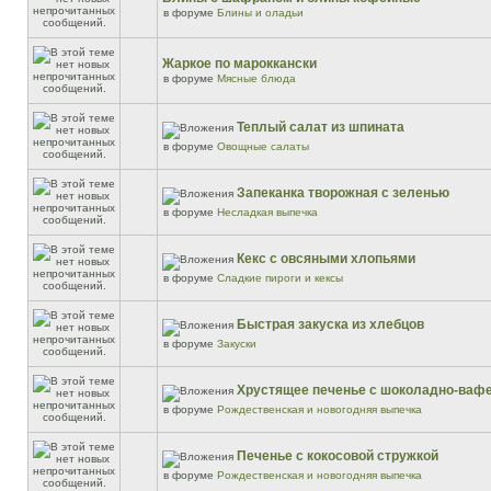
в форуме
Блины и оладьи
Жаркое по мароккански
в форуме
Мясные блюда
Теплый салат из шпината
в форуме
Овощные салаты
Запеканка творожная с зеленью
в форуме
Несладкая выпечка
Кекс с овсяными хлопьями
в форуме
Сладкие пироги и кексы
Быстрая закуска из хлебцов
в форуме
Закуски
Хрустящее печенье с шоколадно-ваф
в форуме
Рождественская и новогодняя выпечка
Печенье с кокосовой стружкой
в форуме
Рождественская и новогодняя выпечка