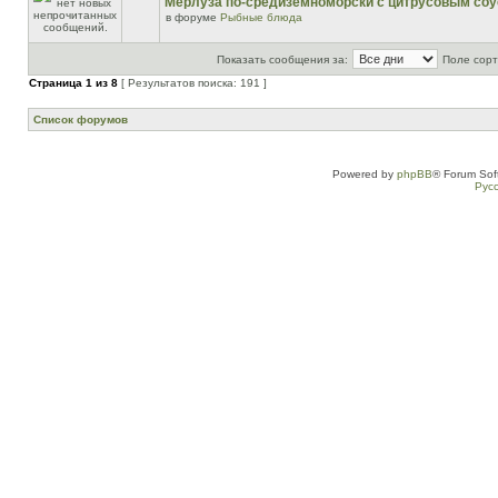
Мерлуза по-средиземноморски с цитрусовым со
в форуме
Рыбные блюда
Показать сообщения за:
Поле сорт
Страница
1
из
8
[ Результатов поиска: 191 ]
Список форумов
Powered by
phpBB
® Forum Sof
Рус