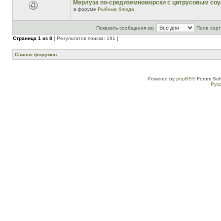
Мерлуза по-средиземноморски с цитрусовым со
в форуме
Рыбные блюда
Показать сообщения за:
Поле сорт
Страница
1
из
8
[ Результатов поиска: 191 ]
Список форумов
Powered by
phpBB
® Forum Sof
Рус