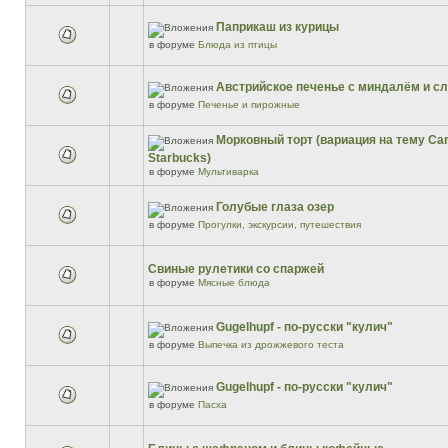
Паприкаш из курицы
в форуме
Блюда из птицы
Австрийское печенье с миндалём и 
в форуме
Печенье и пирожные
Морковный торт (вариация на тему Car
Starbucks)
в форуме
Мультиварка
Голубые глаза озер
в форуме
Прогулки, экскурсии, путешествия
Свиные рулетики со спаржей
в форуме
Мясные блюда
Gugelhupf - по-русски "кулич"
в форуме
Выпечка из дрожжевого теста
Gugelhupf - по-русски "кулич"
в форуме
Пасха