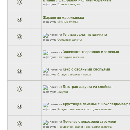
Блины с шафраном и блины кофейные
в форуме
Блины и оладьи
Жаркое по мароккански
в форуме
Мясные блюда
Теплый салат из шпината
в форуме
Овощные салаты
Запеканка творожная с зеленью
в форуме
Несладкая выпечка
Кекс с овсяными хлопьями
в форуме
Сладкие пироги и кексы
Быстрая закуска из хлебцов
в форуме
Закуски
Хрустящее печенье с шоколадно-ваф
в форуме
Рождественская и новогодняя выпечка
Печенье с кокосовой стружкой
в форуме
Рождественская и новогодняя выпечка