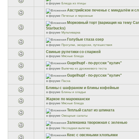
в форуме
Блюда из птицы
Австрийское печенье с миндалём и 
в форуме
Печенье и пирожные
Морковный торт (вариация на тему Car
Starbucks)
в форуме
Мультиварка
Голубые глаза озер
в форуме
Прогулки, экскурсии, путешествия
Свиные рулетики со спаржей
в форуме
Мясные блюда
Gugelhupf - по-русски "кулич"
в форуме
Выпечка из дрожжевого теста
Gugelhupf - по-русски "кулич"
в форуме
Пасха
Блины с шафраном и блины кофейные
в форуме
Блины и оладьи
Жаркое по мароккански
в форуме
Мясные блюда
Теплый салат из шпината
в форуме
Овощные салаты
Запеканка творожная с зеленью
в форуме
Несладкая выпечка
Кекс с овсяными хлопьями