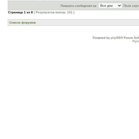
Показать сообщения за:
Поле сорт
Страница
1
из
8
[ Результатов поиска: 191 ]
Список форумов
Powered by
phpBB
® Forum Sof
Рус