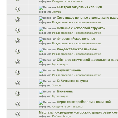
в форуме
Сладкие пироги и кексы
Быстрая закуска из хлебцов
в форуме
Закуски
Хрустящее печенье с шоколадно-ваф
в форуме
Рождественская и новогодняя выпечка
Печенье с кокосовой стружкой
в форуме
Рождественская и новогодняя выпечка
Флорентийское печенье
в форуме
Рождественская и новогодняя выпечка
Рождественское печенье
в форуме
Рождественская и новогодняя выпечка
Сёмга со стручковой фасолью на пар
в форуме
Мультиварка
Баумштрицель
в форуме
Рождественская и новогодняя выпечка
Кабачки как закуска
в форуме
Закуски
Буженина
в форуме
Мультиварка
Пирог со шторойзелем и начинкой
в форуме
Сладкие пироги и кексы
Мерлуза по-средиземноморски с цитрусовым со
в форуме
Рыбные блюда