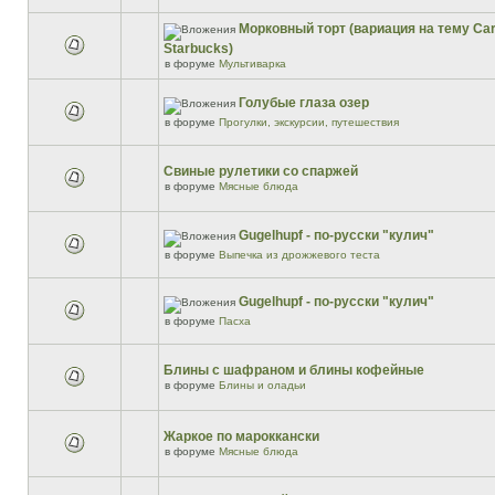
Морковный торт (вариация на тему Car
Starbucks)
в форуме
Мультиварка
Голубые глаза озер
в форуме
Прогулки, экскурсии, путешествия
Свиные рулетики со спаржей
в форуме
Мясные блюда
Gugelhupf - по-русски "кулич"
в форуме
Выпечка из дрожжевого теста
Gugelhupf - по-русски "кулич"
в форуме
Пасха
Блины с шафраном и блины кофейные
в форуме
Блины и оладьи
Жаркое по мароккански
в форуме
Мясные блюда