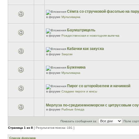
Сёмга со стручковой фасолью на пар
в форуме
Мультиварка
Баумштрицель
в форуме
Рождественская и новогодняя выпечка
Кабачки как закуска
в форуме
Закуски
Буженина
в форуме
Мультиварка
Пирог со шторойзелем и начинкой
в форуме
Сладкие пироги и кексы
Мерлуза по-средиземноморски с цитрусовым со
в форуме
Рыбные блюда
Показать сообщения за:
Поле сорт
Страница
1
из
8
[ Результатов поиска: 191 ]
Список форумов