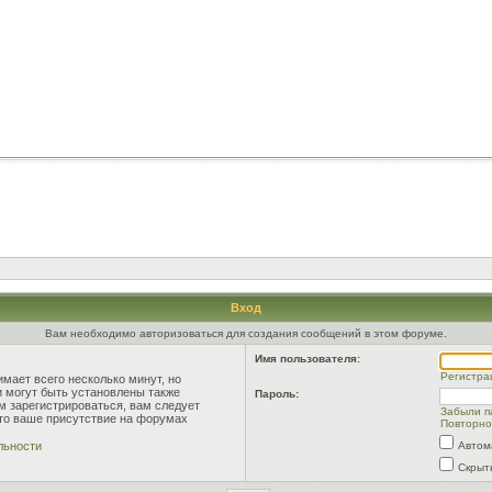
Вход
Вам необходимо авторизоваться для создания сообщений в этом форуме.
Имя пользователя:
Регистра
мает всего несколько минут, но
 могут быть установлены также
Пароль:
м зарегистрироваться, вам следует
Забыли п
что ваше присутствие на форумах
Повторно
льности
Автом
Скрыт