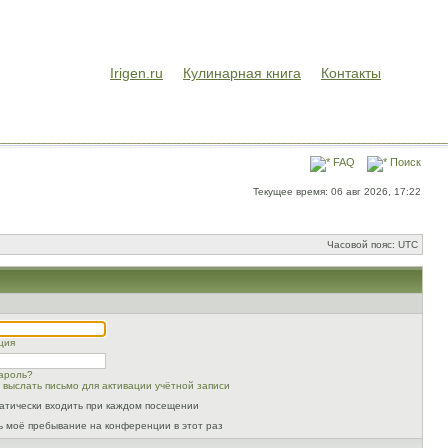
Irigen.ru
Кулинарная книга
Контакты
FAQ
Поиск
Текущее время: 06 авг 2026, 17:22
Часовой пояс: UTC
ция
ароль?
 выслать письмо для активации учётной записи
атически входить при каждом посещении
ь моё пребывание на конференции в этот раз