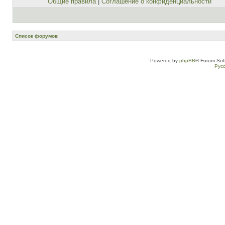
Общие правила
|
Соглашение о конфиденциальности
Список форумов
Powered by
phpBB
® Forum Sof
Рус