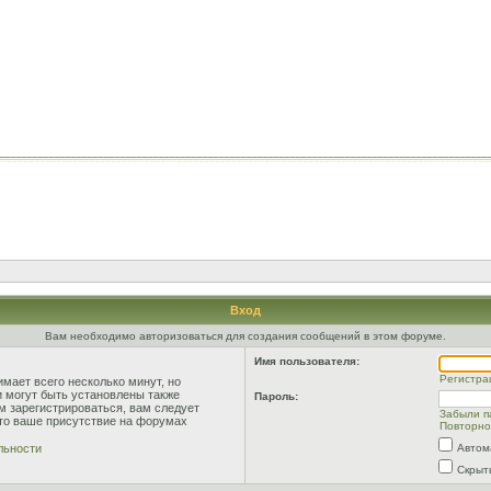
Вход
Вам необходимо авторизоваться для создания сообщений в этом форуме.
Имя пользователя:
Регистра
мает всего несколько минут, но
 могут быть установлены также
Пароль:
м зарегистрироваться, вам следует
Забыли п
что ваше присутствие на форумах
Повторно
льности
Автом
Скрыт