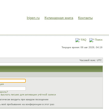
Irigen.ru
Кулинарная книга
Контакты
FAQ
Поиск
Текущее время: 06 авг 2026, 04:19
Часовой пояс: UTC
ция
ароль?
 выслать письмо для активации учётной записи
атически входить при каждом посещении
ь моё пребывание на конференции в этот раз