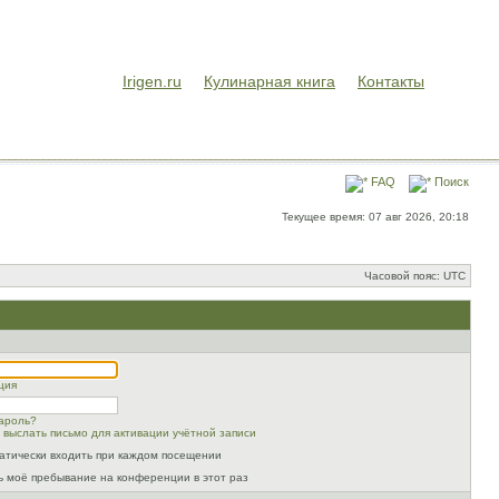
Irigen.ru
Кулинарная книга
Контакты
FAQ
Поиск
Текущее время: 07 авг 2026, 20:18
Часовой пояс: UTC
ция
ароль?
 выслать письмо для активации учётной записи
атически входить при каждом посещении
ь моё пребывание на конференции в этот раз