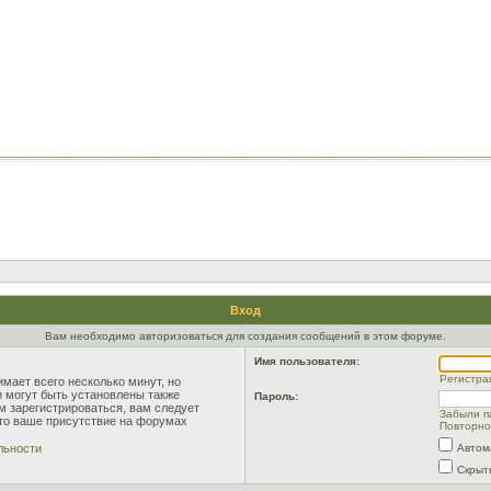
Вход
Вам необходимо авторизоваться для создания сообщений в этом форуме.
Имя пользователя:
Регистра
мает всего несколько минут, но
 могут быть установлены также
Пароль:
м зарегистрироваться, вам следует
Забыли п
что ваше присутствие на форумах
Повторно
льности
Автом
Скрыт