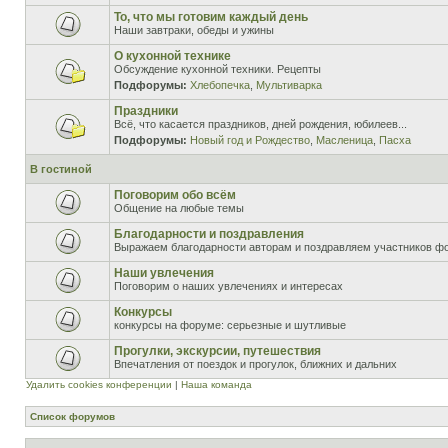
То, что мы готовим каждый день
Наши завтраки, обеды и ужины
О кухонной технике
Обсуждение кухонной техники. Рецепты
Подфорумы:
Хлебопечка
,
Мультиварка
Праздники
Всё, что касается праздников, дней рождения, юбилеев...
Подфорумы:
Новый год и Рождество
,
Масленица
,
Пасха
В гостиной
Поговорим обо всём
Общение на любые темы
Благодарности и поздравления
Выражаем благодарности авторам и поздравляем участников ф
Наши увлечения
Поговорим о наших увлечениях и интересах
Конкурсы
конкурсы на форуме: серьезные и шутливые
Прогулки, экскурсии, путешествия
Впечатления от поездок и прогулок, ближних и дальних
Удалить cookies конференции
|
Наша команда
Список форумов