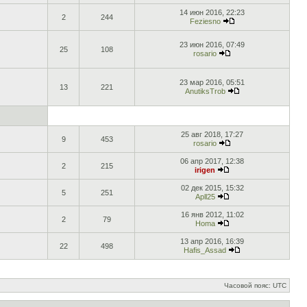
14 июн 2016, 22:23
2
244
Feziesno
23 июн 2016, 07:49
25
108
rosario
23 мар 2016, 05:51
13
221
AnutiksTrob
25 авг 2018, 17:27
9
453
rosario
06 апр 2017, 12:38
2
215
irigen
02 дек 2015, 15:32
5
251
Apll25
16 янв 2012, 11:02
2
79
Homa
13 апр 2016, 16:39
22
498
Hafis_Assad
Часовой пояс: UTC