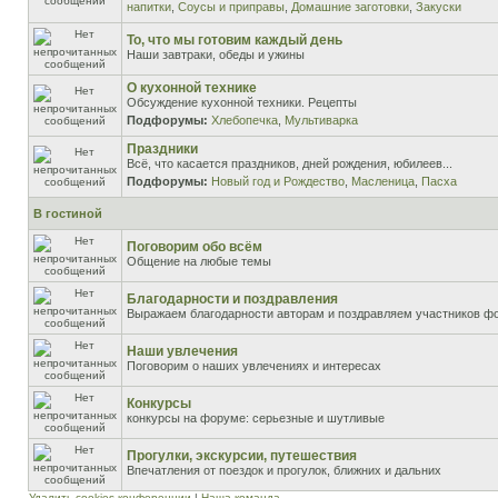
напитки
,
Соусы и приправы
,
Домашние заготовки
,
Закуски
То, что мы готовим каждый день
Наши завтраки, обеды и ужины
О кухонной технике
Обсуждение кухонной техники. Рецепты
Подфорумы:
Хлебопечка
,
Мультиварка
Праздники
Всё, что касается праздников, дней рождения, юбилеев...
Подфорумы:
Новый год и Рождество
,
Масленица
,
Пасха
В гостиной
Поговорим обо всём
Общение на любые темы
Благодарности и поздравления
Выражаем благодарности авторам и поздравляем участников ф
Наши увлечения
Поговорим о наших увлечениях и интересах
Конкурсы
конкурсы на форуме: серьезные и шутливые
Прогулки, экскурсии, путешествия
Впечатления от поездок и прогулок, ближних и дальних
Удалить cookies конференции
|
Наша команда