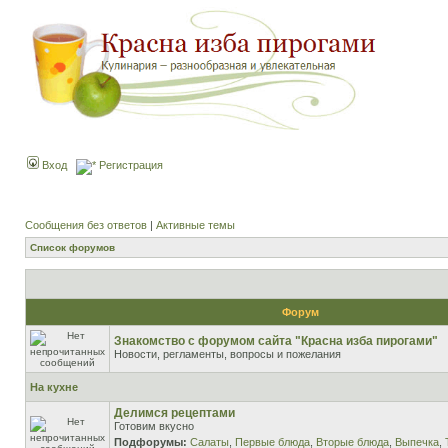
Вход
Регистрация
Сообщения без ответов
|
Активные темы
Список форумов
Форум
Знакомство с форумом сайта "Красна изба пирогами"
Новости, регламенты, вопросы и пожелания
На кухне
Делимся рецептами
Готовим вкусно
Подфорумы:
Салаты
,
Первые блюда
,
Вторые блюда
,
Выпечка
,