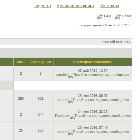
Irigen.ru
Кулинарная книга
Контакты
FAQ
Поиск
Текущее время: 08 авг 2026, 12:35
Часовой пояс: UTC
Темы
Сообщения
Последнее сообщение
07 май 2014, 13:30
2
7
nurchik
23 июн 2016, 08:07
296
681
rosario
14 июн 2016, 22:23
2
244
Feziesno
23 июн 2016, 07:49
25
108
rosario