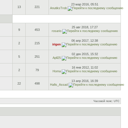
23 мар 2016, 05:51
13
221
AnutiksTrob
25 авг 2018, 17:27
9
453
rosario
06 апр 2017, 12:38
2
215
irigen
02 дек 2015, 15:32
5
251
Apll25
16 янв 2012, 11:02
2
79
Homa
13 апр 2016, 16:39
22
498
Hafis_Assad
Часовой пояс: UTC