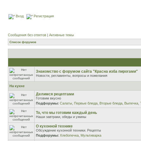
Вход
Регистрация
Сообщения без ответов
|
Активные темы
Список форумов
Знакомство с форумом сайта "Красна изба пирогами"
Новости, регламенты, вопросы и пожелания
На кухне
Делимся рецептами
Готовим вкусно
Подфорумы:
Салаты
,
Первые блюда
,
Вторые блюда
,
Выпечка
,
То, что мы готовим каждый день
Наши завтраки, обеды и ужины
О кухонной технике
Обсуждение кухонной техники. Рецепты
Подфорумы:
Хлебопечка
,
Мультиварка