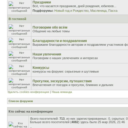
Праздники
Всё, что касается праздников, дней рождения, юбилеев...
Подфорумы:
Новый год и Рождество
,
Масленица
,
Пасха
В гостиной
Поговорим обо всём
Общение на любые темы
Благодарности и поздравления
Выражаем благодарности авторам и поздравляем участников ф
Наши увлечения
Поговорим о наших увлечениях и интересах
Конкурсы
конкурсы на форуме: серьезные и шутливые
Прогулки, экскурсии, путешествия
Впечатления от поездок и прогулок, ближних и дальних
Удалить cookies конференции
|
Наша команда
Список форумов
Кто сейчас на конференции
Всего посетителей:
713
, из них зарегистрированных: 0, скрытых: 
Больше всего посетителей (
4082
) здесь было 25 мар 2026, 21:46