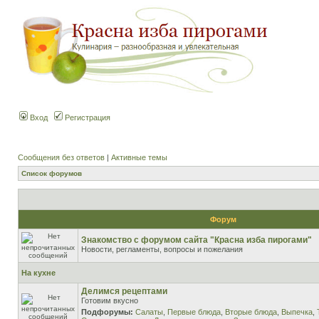
Вход
Регистрация
Сообщения без ответов
|
Активные темы
Список форумов
Форум
Знакомство с форумом сайта "Красна изба пирогами"
Новости, регламенты, вопросы и пожелания
На кухне
Делимся рецептами
Готовим вкусно
Подфорумы:
Салаты
,
Первые блюда
,
Вторые блюда
,
Выпечка
,