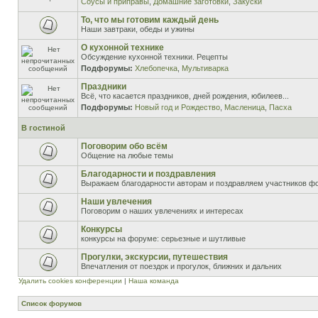
Соусы и приправы
,
Домашние заготовки
,
Закуски
То, что мы готовим каждый день
Наши завтраки, обеды и ужины
О кухонной технике
Обсуждение кухонной техники. Рецепты
Подфорумы:
Хлебопечка
,
Мультиварка
Праздники
Всё, что касается праздников, дней рождения, юбилеев...
Подфорумы:
Новый год и Рождество
,
Масленица
,
Пасха
В гостиной
Поговорим обо всём
Общение на любые темы
Благодарности и поздравления
Выражаем благодарности авторам и поздравляем участников ф
Наши увлечения
Поговорим о наших увлечениях и интересах
Конкурсы
конкурсы на форуме: серьезные и шутливые
Прогулки, экскурсии, путешествия
Впечатления от поездок и прогулок, ближних и дальних
Удалить cookies конференции
|
Наша команда
Список форумов