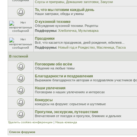
Соусы и приправы
,
Домашние заготовки
,
Закуски
То, что мы готовим каждый день
Наши завтраки, обеды и ужины
О кухонной технике
Обсуждение кухонной техники. Рецепты
Подфорумы:
Хлебопечка
,
Мультиварка
Праздники
Всё, что касается праздников, дней рождения, юбилеев...
Подфорумы:
Новый год и Рождество
,
Масленица
,
Пасха
В гостиной
Поговорим обо всём
Общение на любые темы
Благодарности и поздравления
Выражаем благодарности авторам и поздравляем участников ф
Наши увлечения
Поговорим о наших увлечениях и интересах
Конкурсы
конкурсы на форуме: серьезные и шутливые
Прогулки, экскурсии, путешествия
Впечатления от поездок и прогулок, ближних и дальних
Удалить cookies конференции
|
Наша команда
Список форумов