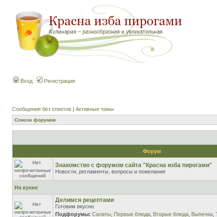
Вход
Регистрация
Сообщения без ответов
|
Активные темы
Список форумов
Форум
Знакомство с форумом сайта "Красна изба пирогами"
Новости, регламенты, вопросы и пожелания
На кухне
Делимся рецептами
Готовим вкусно
Подфорумы:
Салаты
,
Первые блюда
,
Вторые блюда
,
Выпечка
,