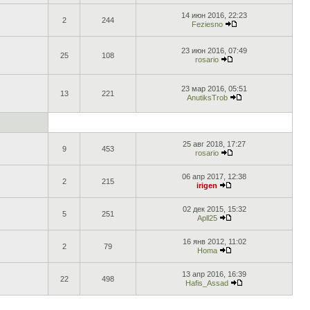
14 июн 2016, 22:23
2
244
Feziesno
23 июн 2016, 07:49
25
108
rosario
23 мар 2016, 05:51
13
221
AnutiksTrob
25 авг 2018, 17:27
9
453
rosario
06 апр 2017, 12:38
2
215
irigen
02 дек 2015, 15:32
5
251
Apll25
16 янв 2012, 11:02
2
79
Homa
13 апр 2016, 16:39
22
498
Hafis_Assad