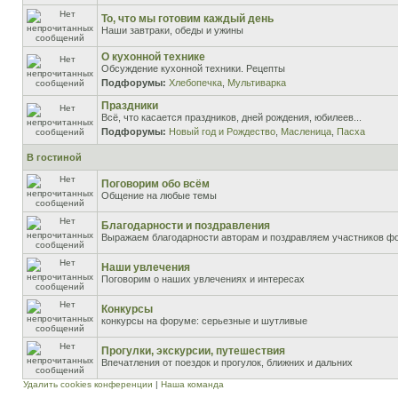
То, что мы готовим каждый день
Наши завтраки, обеды и ужины
О кухонной технике
Обсуждение кухонной техники. Рецепты
Подфорумы:
Хлебопечка
,
Мультиварка
Праздники
Всё, что касается праздников, дней рождения, юбилеев...
Подфорумы:
Новый год и Рождество
,
Масленица
,
Пасха
В гостиной
Поговорим обо всём
Общение на любые темы
Благодарности и поздравления
Выражаем благодарности авторам и поздравляем участников ф
Наши увлечения
Поговорим о наших увлечениях и интересах
Конкурсы
конкурсы на форуме: серьезные и шутливые
Прогулки, экскурсии, путешествия
Впечатления от поездок и прогулок, ближних и дальних
Удалить cookies конференции
|
Наша команда